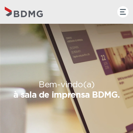
Bem-vindo(a)
à sala de imprensa BDMG.