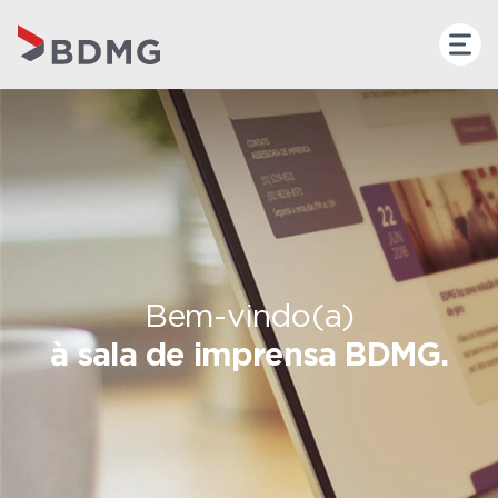
Bem-vindo(a)
à sala de imprensa BDMG.