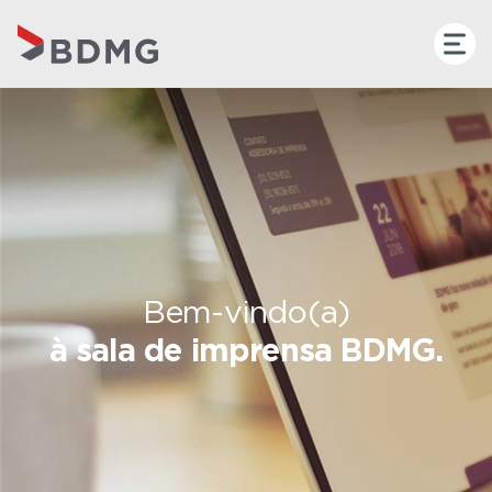
Bem-vindo(a)
à sala de imprensa BDMG.