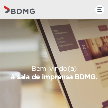
Bem-vindo(a)
à sala de imprensa BDMG.