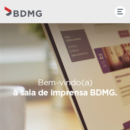
Bem-vindo(a)
à sala de imprensa BDMG.