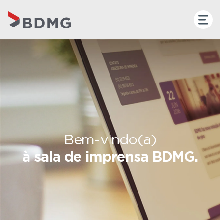
Bem-vindo(a)
à sala de imprensa BDMG.