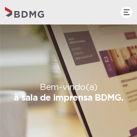
Bem-vindo(a)
à sala de imprensa BDMG.