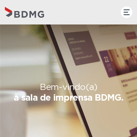
Bem-vindo(a)
à sala de imprensa BDMG.