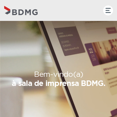
Bem-vindo(a)
à sala de imprensa BDMG.