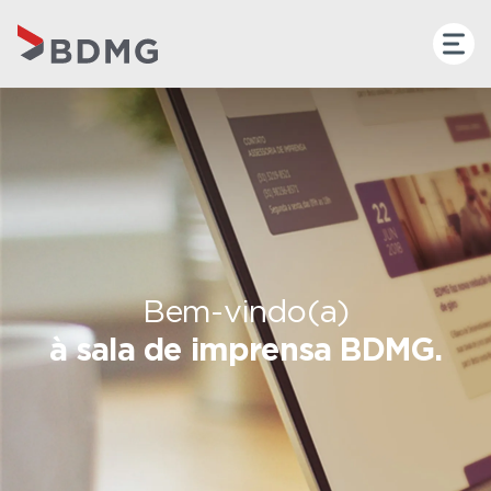
Bem-vindo(a)
à sala de imprensa BDMG.