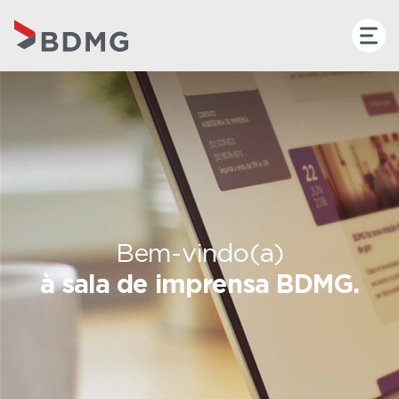
Bem-vindo(a)
à sala de imprensa BDMG.