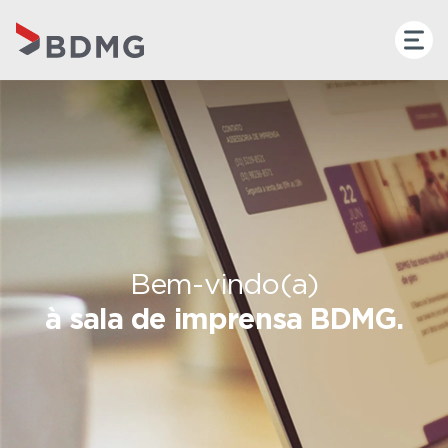
Bem-vindo(a)
à sala de imprensa BDMG.