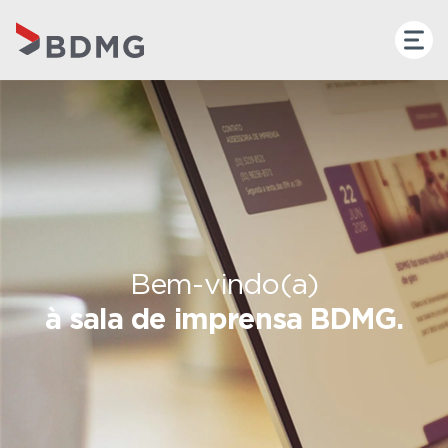
Bem-vindo(a)
à sala de imprensa BDMG.