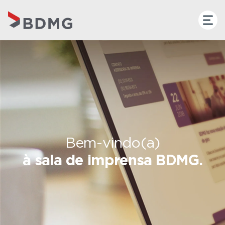
Bem-vindo(a)
à sala de imprensa BDMG.