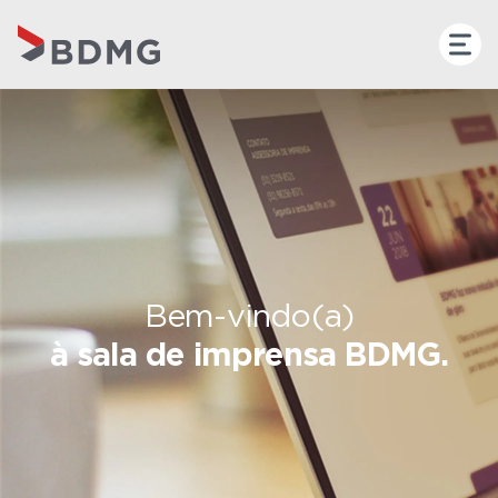
Bem-vindo(a)
à sala de imprensa BDMG.