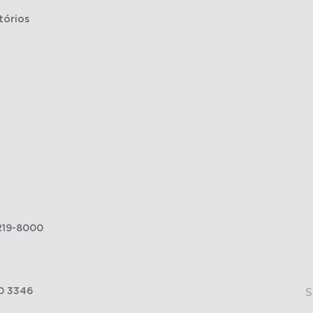
tórios
219-8000
0 3346
S