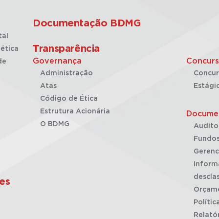
Documentação BDMG
tal
Transparência
ética
Governança
Concurs
de
Administração
Concur
Atas
Estági
Código de Ética
Estrutura Acionária
Docume
O BDMG
Audito
Fundos
Gerenc
Inform
desclas
es
Orçam
Polític
Relató