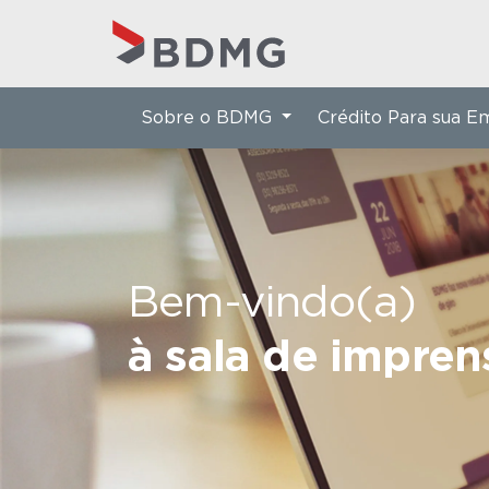
Sobre o BDMG
Crédito Para sua 
Bem-vindo(a)
à sala de impre