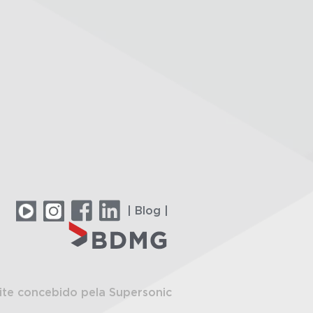
| Blog |
ite concebido pela Supersonic