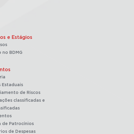
os e Estágios
sos
o no BDMG
ntos
ria
 Estaduais
iamento de Riscos
ações classificadas e
sificadas
entos
a de Patrocínios
rios de Despesas