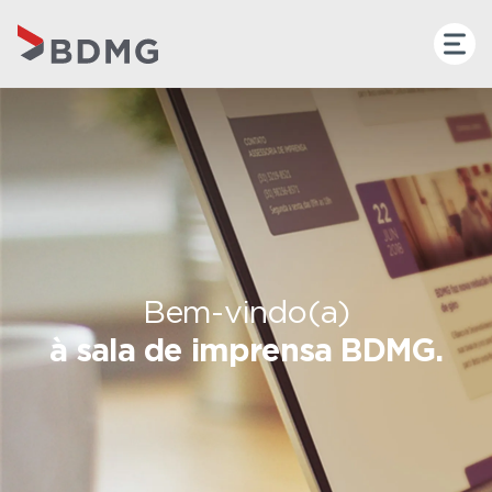
Bem-vindo(a)
à sala de imprensa BDMG.