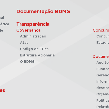
Documentação BDMG
tal
Transparência
ética
Governança
Concurs
de
Administração
Concur
Atas
Estági
Código de Ética
Estrutura Acionária
Docume
O BDMG
Audito
Fundos
Gerenc
Inform
desclas
es
Orçam
Polític
Relató