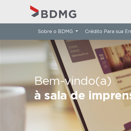
Sobre o BDMG
Crédito Para sua 
Bem-vindo(a)
à sala de impre