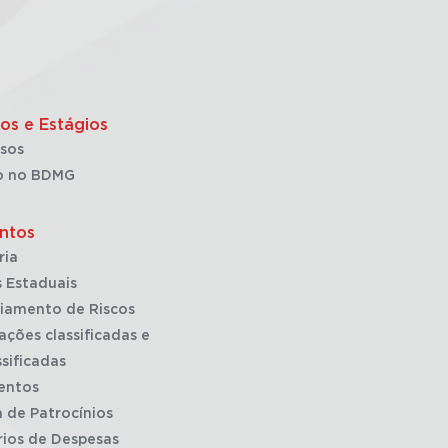
os e Estágios
sos
o no BDMG
ntos
ria
 Estaduais
iamento de Riscos
ações classificadas e
sificadas
entos
a de Patrocínios
rios de Despesas