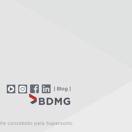
| Blog |
ite concebido pela Supersonic