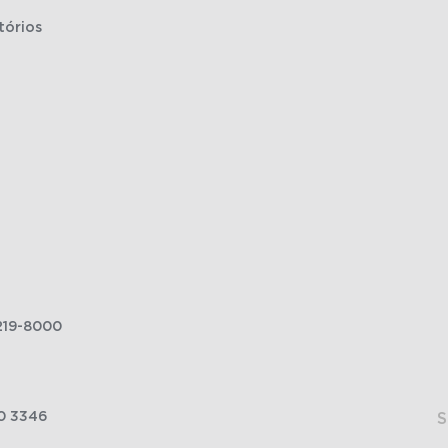
tórios
219-8000
0 3346
S