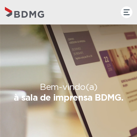
Bem-vindo(a)
à sala de imprensa BDMG.