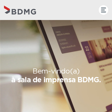
Bem-vindo(a)
à sala de imprensa BDMG.