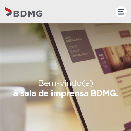
Bem-vindo(a)
à sala de imprensa BDMG.