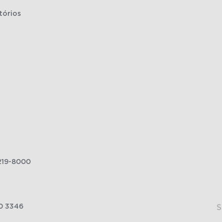
tórios
219-8000
0 3346
S