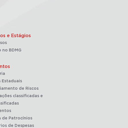
os e Estágios
sos
o no BDMG
ntos
ria
 Estaduais
iamento de Riscos
ações classificadas e
sificadas
entos
a de Patrocínios
rios de Despesas