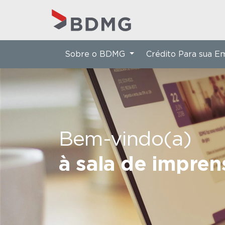
Sobre o BDMG
Crédito Para sua 
Bem-vindo(a)
à sala de impre