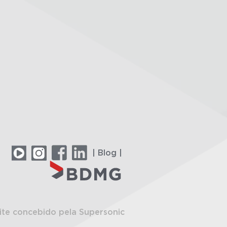
| Blog |
ite concebido pela Supersonic