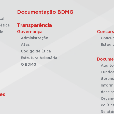
Documentação BDMG
tal
Transparência
ética
Governança
Concurs
de
Administração
Concur
Atas
Estági
Código de Ética
Estrutura Acionária
Docume
O BDMG
Audito
Fundos
Gerenc
Inform
desclas
es
Orçam
Polític
Relató