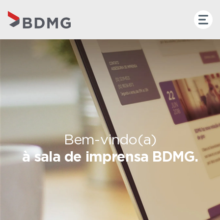
Bem-vindo(a)
à sala de imprensa BDMG.