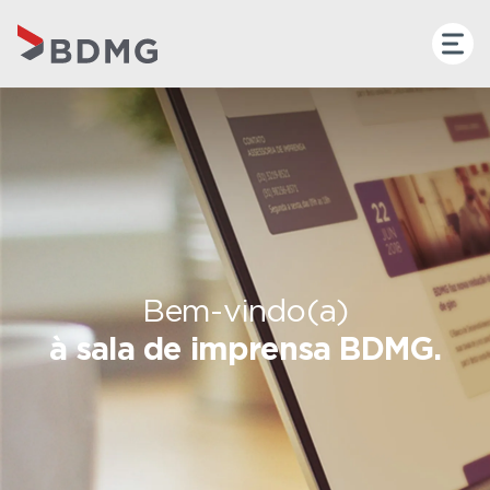
Bem-vindo(a)
à sala de imprensa BDMG.