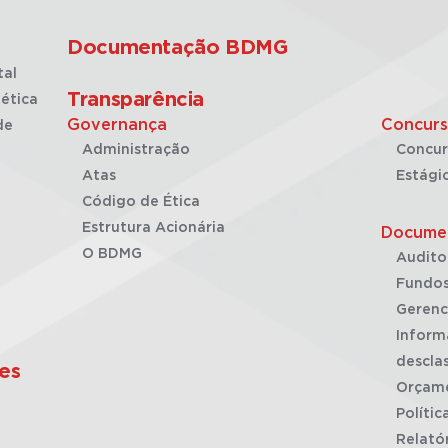
Documentação BDMG
tal
Transparência
ética
Governança
Concurs
de
Administração
Concur
Atas
Estági
Código de Ética
Estrutura Acionária
Docume
O BDMG
Audito
Fundos
Gerenc
Inform
desclas
es
Orçam
Polític
Relató