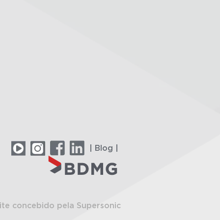
| Blog |
ite concebido pela Supersonic