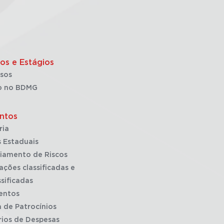
os e Estágios
sos
o no BDMG
ntos
ria
 Estaduais
iamento de Riscos
ações classificadas e
sificadas
entos
a de Patrocínios
rios de Despesas