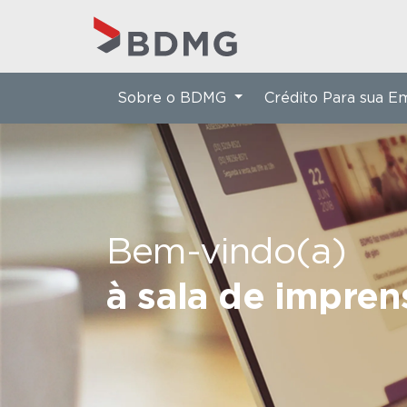
Sobre o BDMG
Crédito Para sua 
Bem-vindo(a)
à sala de impre