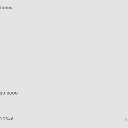
tórios
219-8000
0 3346
S