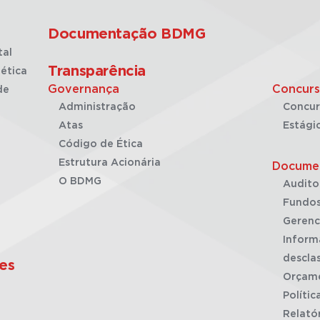
Documentação BDMG
tal
Transparência
ética
Governança
Concurs
de
Administração
Concur
Atas
Estági
Código de Ética
Estrutura Acionária
Docume
O BDMG
Audito
Fundos
Gerenc
Inform
desclas
es
Orçam
Polític
Relató