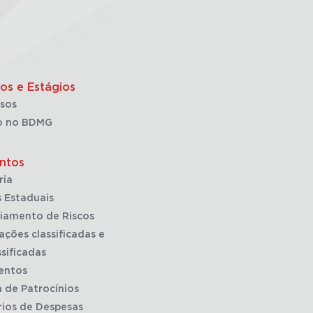
os e Estágios
sos
o no BDMG
ntos
ria
 Estaduais
iamento de Riscos
ações classificadas e
sificadas
entos
a de Patrocínios
rios de Despesas