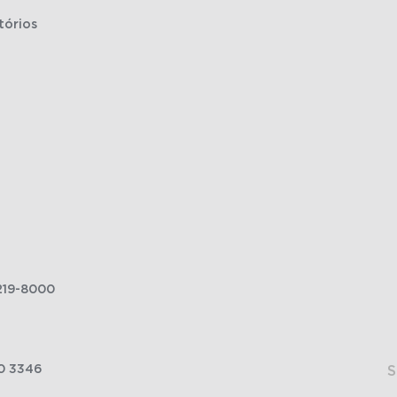
tórios
219-8000
0 3346
S