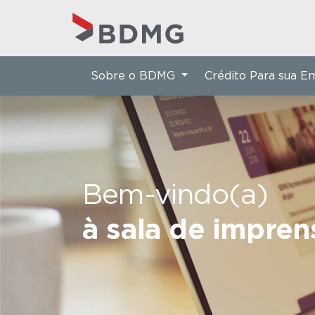
Sobre o BDMG
Crédito Para sua 
Bem-vindo(a)
à sala de impre