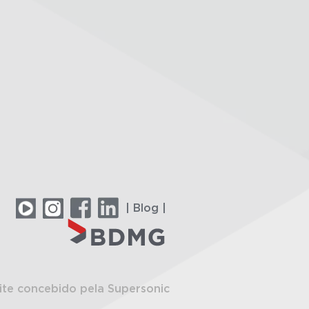
| Blog |
ite concebido pela Supersonic