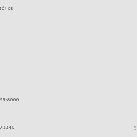
tórios
219-8000
0 3346
S