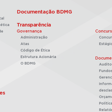
Documentação BDMG
tal
Transparência
ética
Governança
Concurs
de
Administração
Concur
Atas
Estági
Código de Ética
Estrutura Acionária
Docume
O BDMG
Audito
Fundos
Gerenc
Inform
desclas
es
Orçam
Polític
Relató