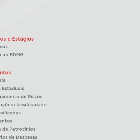
os e Estágios
sos
o no BDMG
ntos
ria
 Estaduais
iamento de Riscos
ações classificadas e
sificadas
entos
a de Patrocínios
rios de Despesas