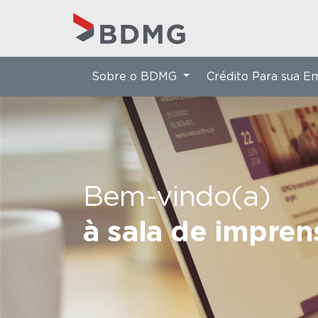
Sobre o BDMG
Crédito Para sua 
Bem-vindo(a)
à sala de impre