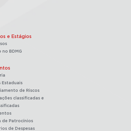
os e Estágios
sos
o no BDMG
ntos
ria
 Estaduais
iamento de Riscos
ações classificadas e
sificadas
entos
a de Patrocínios
rios de Despesas