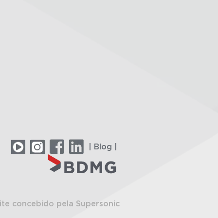
| Blog |
ite concebido pela Supersonic