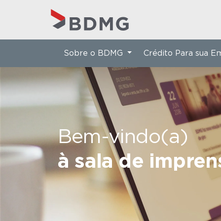
Sobre o BDMG
Crédito Para sua 
Bem-vindo(a)
à sala de impre