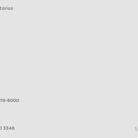
tórios
219-8000
0 3346
S