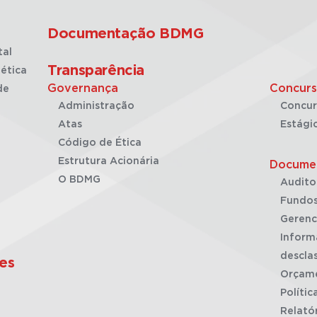
Documentação BDMG
tal
Transparência
ética
Governança
Concurs
de
Administração
Concur
Atas
Estági
Código de Ética
Estrutura Acionária
Docume
O BDMG
Audito
Fundos
Gerenc
Inform
desclas
es
Orçam
Polític
Relató