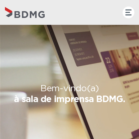
Bem-vindo(a)
à sala de imprensa BDMG.