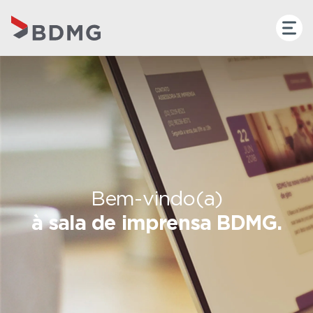
Bem-vindo(a)
à sala de imprensa BDMG.