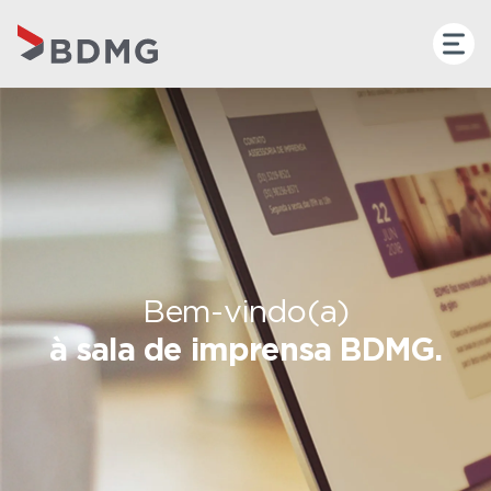
Bem-vindo(a)
à sala de imprensa BDMG.