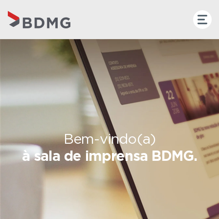
Bem-vindo(a)
à sala de imprensa BDMG.