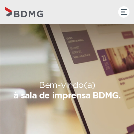
Bem-vindo(a)
à sala de imprensa BDMG.