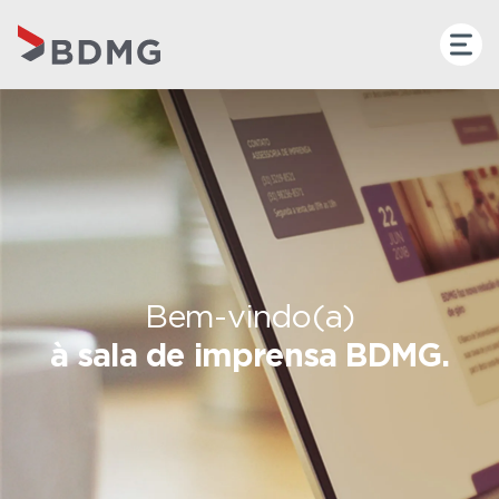
Bem-vindo(a)
à sala de imprensa BDMG.