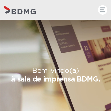
Bem-vindo(a)
à sala de imprensa BDMG.