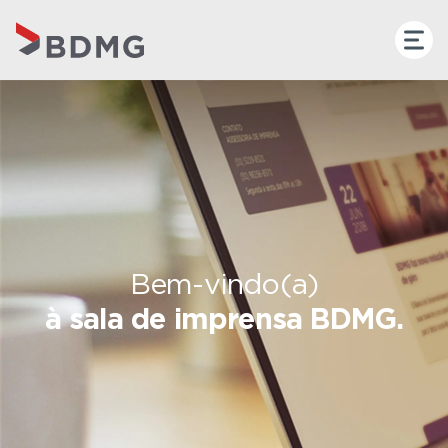
Bem-vindo(a)
à sala de imprensa BDMG.