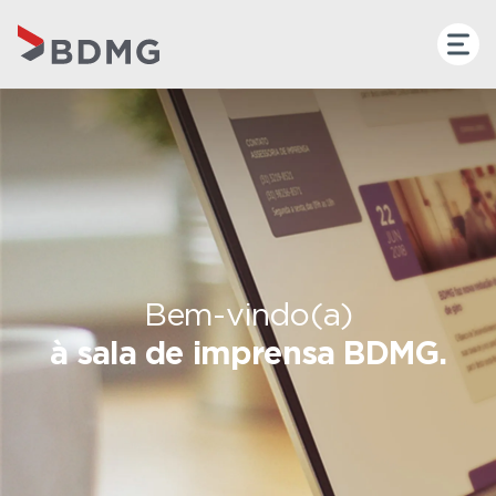
Bem-vindo(a)
à sala de imprensa BDMG.