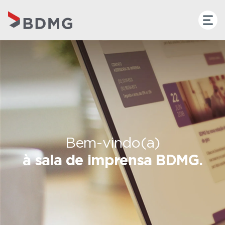
Bem-vindo(a)
à sala de imprensa BDMG.