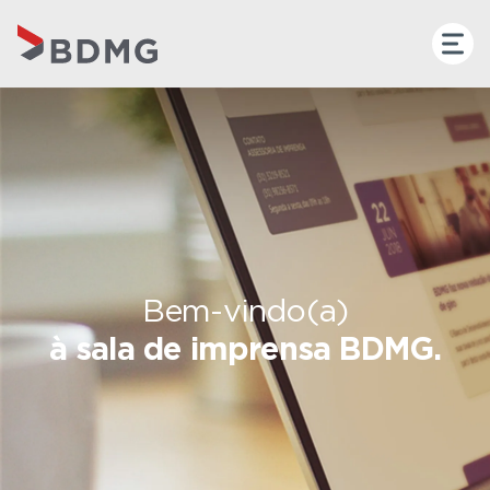
Bem-vindo(a)
à sala de imprensa BDMG.