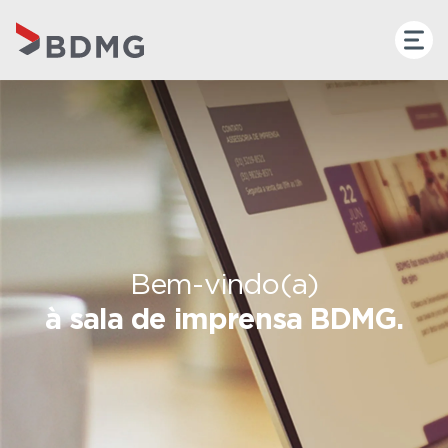
Bem-vindo(a)
à sala de imprensa BDMG.