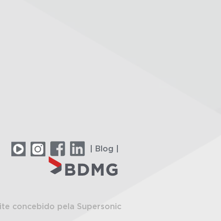
| Blog |
ite concebido pela Supersonic