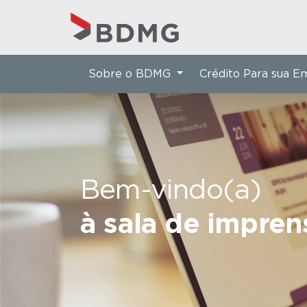
Sobre o BDMG
Crédito Para sua 
Bem-vindo(a)
à sala de impre