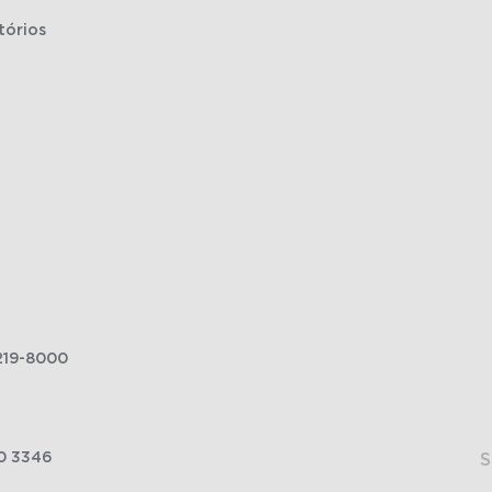
tórios
219-8000
0 3346
S