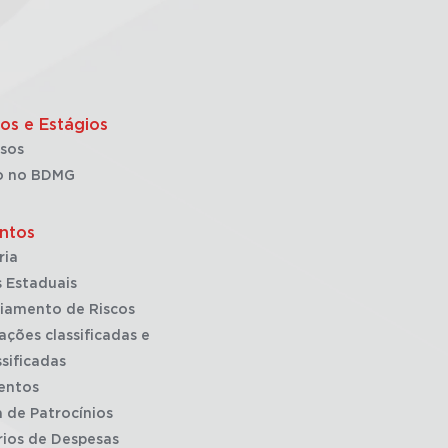
os e Estágios
sos
o no BDMG
ntos
ria
 Estaduais
iamento de Riscos
ações classificadas e
sificadas
entos
a de Patrocínios
rios de Despesas