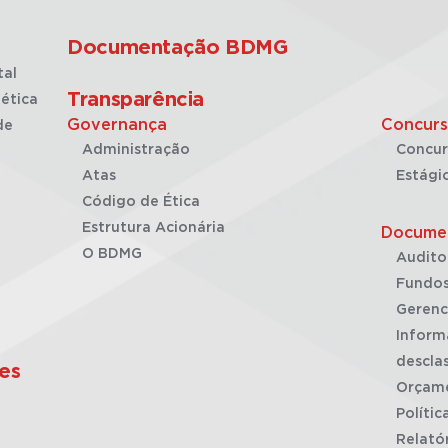
Documentação BDMG
tal
Transparência
ética
Governança
Concurs
de
Administração
Concur
Atas
Estági
Código de Ética
Estrutura Acionária
Docume
O BDMG
Audito
Fundos
Gerenc
Inform
desclas
es
Orçam
Polític
Relató