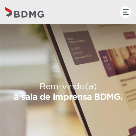
Bem-vindo(a)
à sala de imprensa BDMG.