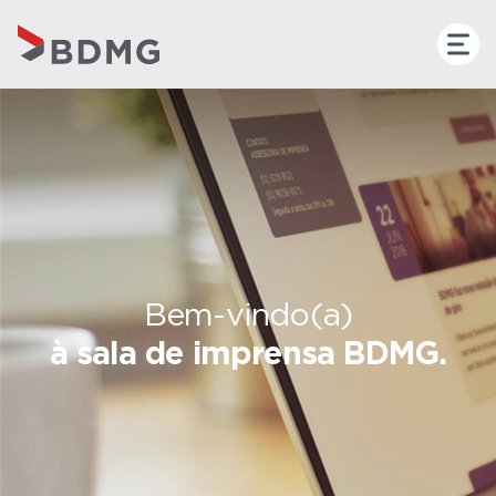
Bem-vindo(a)
à sala de imprensa BDMG.