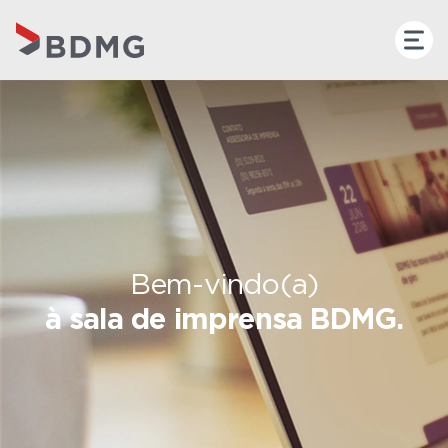
Bem-vindo(a)
à sala de imprensa BDMG.