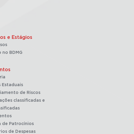
os e Estágios
sos
o no BDMG
ntos
ria
 Estaduais
iamento de Riscos
ações classificadas e
sificadas
entos
a de Patrocínios
rios de Despesas