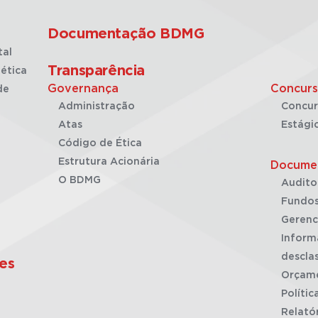
Documentação BDMG
tal
Transparência
ética
Governança
Concurs
de
Administração
Concur
Atas
Estági
Código de Ética
Estrutura Acionária
Docume
O BDMG
Audito
Fundos
Gerenc
Inform
desclas
es
Orçam
Polític
Relató