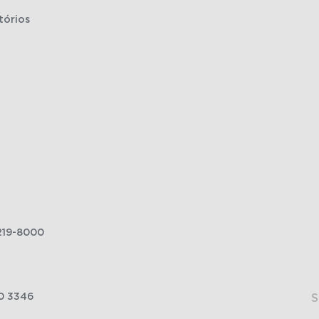
tórios
219-8000
0 3346
S