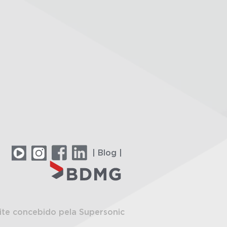
| Blog |
ite concebido pela Supersonic