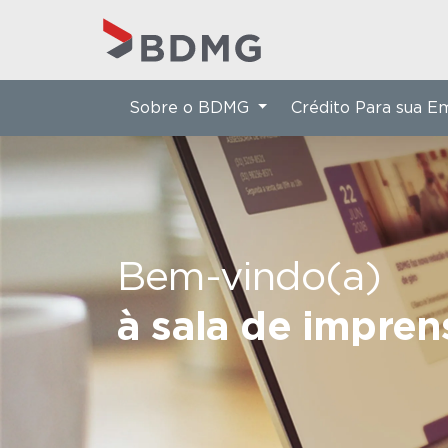
Sobre o BDMG
Crédito Para sua 
Bem-vindo(a)
à sala de impre