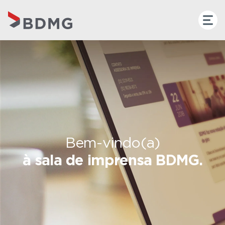
Bem-vindo(a)
à sala de imprensa BDMG.