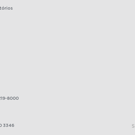
tórios
219-8000
0 3346
S