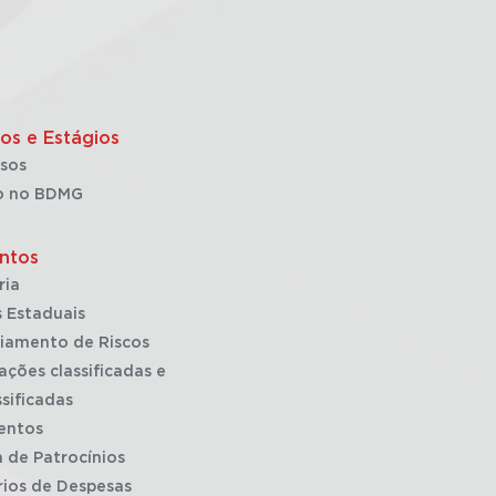
os e Estágios
sos
o no BDMG
ntos
ria
 Estaduais
iamento de Riscos
ações classificadas e
sificadas
entos
a de Patrocínios
rios de Despesas