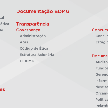
Documentação BDMG
tal
Transparência
ética
Governança
Concurs
de
Administração
Concur
Atas
Estági
Código de Ética
Estrutura Acionária
Docume
O BDMG
Audito
Fundos
Gerenc
Inform
desclas
es
Orçam
Polític
Relató