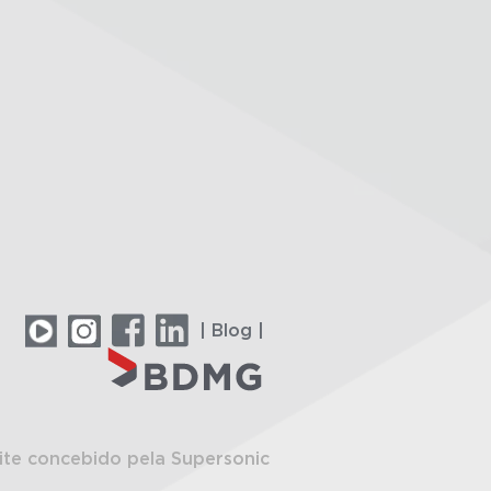
| Blog |
ite concebido pela Supersonic