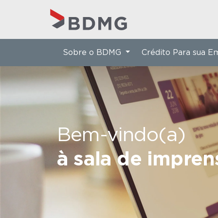
Sobre o BDMG
Crédito Para sua 
Bem-vindo(a)
à sala de impre