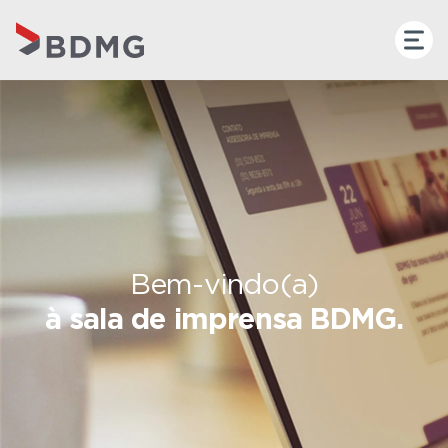
Bem-vindo(a)
à sala de imprensa BDMG.