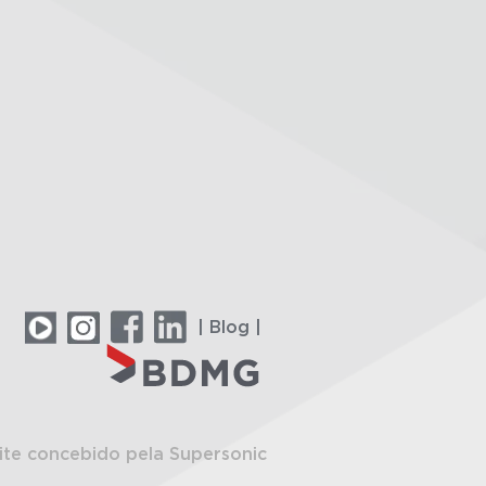
| Blog |
ite concebido pela Supersonic