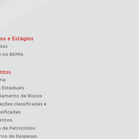
os e Estágios
sos
o no BDMG
ntos
ria
 Estaduais
iamento de Riscos
ações classificadas e
sificadas
entos
a de Patrocínios
rios de Despesas