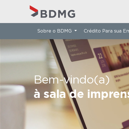
Sobre o BDMG
Crédito Para sua 
Bem-vindo(a)
à sala de impre