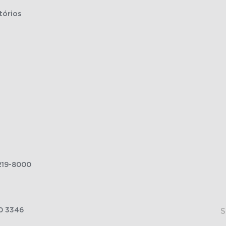
tórios
219-8000
0 3346
S