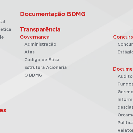
Documentação BDMG
tal
Transparência
ética
Governança
Concurs
de
Administração
Concur
Atas
Estági
Código de Ética
Estrutura Acionária
Docume
O BDMG
Audito
Fundos
Gerenc
Inform
desclas
es
Orçam
Polític
Relató