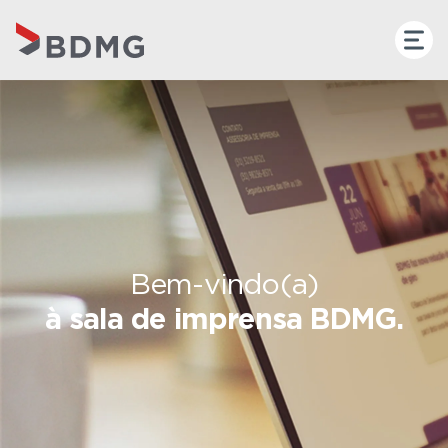
Bem-vindo(a)
à sala de imprensa BDMG.